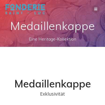
Zum
Inhalt
springen
Medaillenkappe
Eine Heritage-Kollektion
Medaillenkappe
Exklusivität